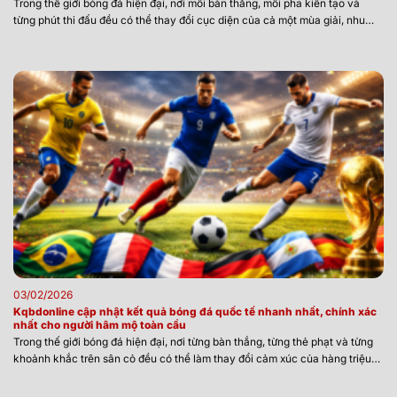
Trong thế giới bóng đá hiện đại, nơi mỗi bàn thắng, mỗi pha kiến tạo và
từng phút thi đấu đều có thể thay đổi cục diện của cả một mùa giải, nhu
cầu theo dõi kết quả bóng đá hôm nay trên phạm vi toàn cầu đã trở thành
03/02/2026
Kqbdonline cập nhật kết quả bóng đá quốc tế nhanh nhất, chính xác
nhất cho người hâm mộ toàn cầu
Trong thế giới bóng đá hiện đại, nơi từng bàn thắng, từng thẻ phạt và từng
khoảnh khắc trên sân cỏ đều có thể làm thay đổi cảm xúc của hàng triệu
người hâm mộ, việc theo dõi kết quả bóng đá quốc tế đã trở thành một nhu
cầu