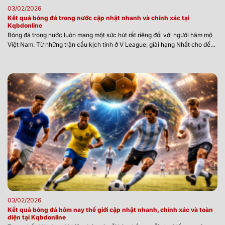
03/02/2026
Kết quả bóng đá trong nước cập nhật nhanh và chính xác tại
Kqbdonline
Bóng đá trong nước luôn mang một sức hút rất riêng đối với người hâm mộ
Việt Nam. Từ những trận cầu kịch tính ở V League, giải hạng Nhất cho đến
các cuộc đối đầu tại Cúp Quốc gia, mỗi vòng đấu đều tạo nên cảm xúc và
sự
03/02/2026
Kết quả bóng đá hôm nay thế giới cập nhật nhanh, chính xác và toàn
diện tại Kqbdonline