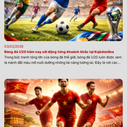
03/02/2026
Bóng đá U20 hôm nay sôi động từng khoảnh khắc tại Kqbdonline
Trong bức tranh rộng lớn của bóng đá thế giới, bóng đá U20 luôn được xem
là mảnh đất màu mỡ nuôi dưỡng những tài năng tương lai. Đây là nơi các
cầu thủ trẻ bước ra ánh sáng, thể hiện khát vọng, tốc độ và tinh thần chiến
đấu