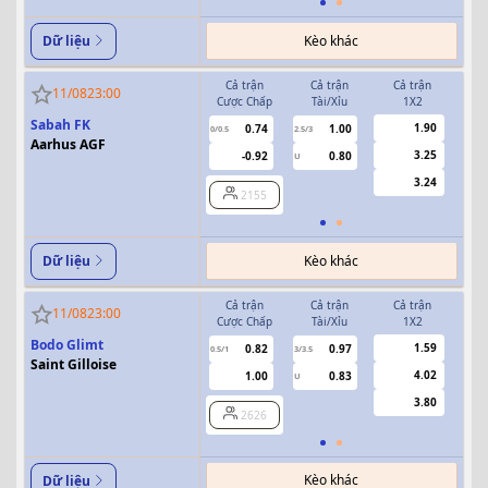
Kèo khác
Dữ liệu
Cả trận
Cả trận
Cả trận
H
11/08
23:00
Cược Chấp
Tài/Xỉu
1X2
Cượ
Sabah FK
1.90
0.74
1.00
0/0.5
2.5/3
0/0.5
Aarhus AGF
3.25
-0.92
0.80
U
3.24
2155
Kèo khác
Dữ liệu
Cả trận
Cả trận
Cả trận
H
11/08
23:00
Cược Chấp
Tài/Xỉu
1X2
Cượ
Bodo Glimt
1.59
0.82
0.97
0.5/1
3/3.5
0/0.5
Saint Gilloise
4.02
1.00
0.83
U
3.80
2626
Kèo khác
Dữ liệu