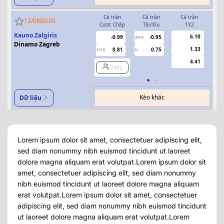
Cả trận
Cả trận
Cả trận
H
12/08
00:00
Cược Chấp
Tài/Xỉu
1X2
Cượ
Kauno Zalgiris
6.10
-0.99
-0.95
3/3.5
Dinamo Zagreb
1.33
0.81
0.75
1/1.5
U
0.5
4.41
2482
Kèo khác
Dữ liệu
Cả trận
Cả trận
Cả trận
H
12/08
01:15
Cược Chấp
Tài/Xỉu
1X2
Cượ
NK Publikum Celje
1.38
0.98
0.90
Lorem ipsum dolor sit amet, consectetuer adipiscing elit,
1/1.5
2.5/3
0.5
FC Ararat Armenia
sed diam nonummy nibh euismod tincidunt ut laoreet
5.90
0.84
0.90
U
dolore magna aliquam erat volutpat.Lorem ipsum dolor sit
4.02
2518
amet, consectetuer adipiscing elit, sed diam nonummy
nibh euismod tincidunt ut laoreet dolore magna aliquam
erat volutpat.Lorem ipsum dolor sit amet, consectetuer
Kèo khác
Dữ liệu
adipiscing elit, sed diam nonummy nibh euismod tincidunt
ut laoreet dolore magna aliquam erat volutpat.Lorem
Cả trận
Cả trận
Cả trận
H
12/08
01:00