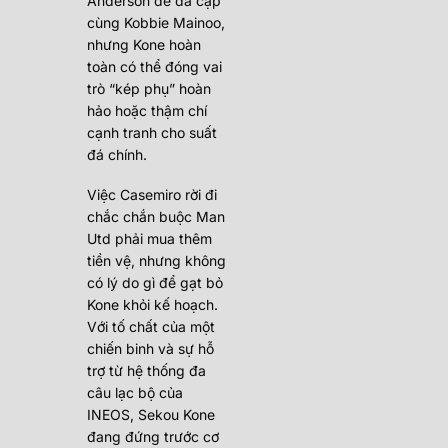
Anderson để đá cặp
cùng Kobbie Mainoo,
nhưng Kone hoàn
toàn có thể đóng vai
trò “kép phụ” hoàn
hảo hoặc thậm chí
cạnh tranh cho suất
đá chính.
Việc Casemiro rời đi
chắc chắn buộc Man
Utd phải mua thêm
tiền vệ, nhưng không
có lý do gì để gạt bỏ
Kone khỏi kế hoạch.
Với tố chất của một
chiến binh và sự hỗ
trợ từ hệ thống đa
câu lạc bộ của
INEOS, Sekou Kone
đang đứng trước cơ