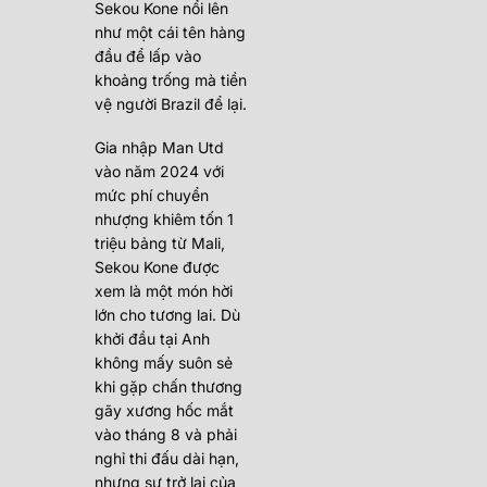
Sekou Kone nổi lên
như một cái tên hàng
đầu để lấp vào
khoảng trống mà tiền
vệ người Brazil để lại.
Gia nhập Man Utd
vào năm 2024 với
mức phí chuyển
nhượng khiêm tốn 1
triệu bảng từ Mali,
Sekou Kone được
xem là một món hời
lớn cho tương lai. Dù
khởi đầu tại Anh
không mấy suôn sẻ
khi gặp chấn thương
gãy xương hốc mắt
vào tháng 8 và phải
nghỉ thi đấu dài hạn,
nhưng sự trở lại của