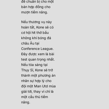
để chuẩn bị cho một
bản hợp đồng cho
mượn tiềm năng.
Nếu thương vụ này
hoàn tất, Kone sẽ có
cơ hội hít thở bầu
không khí bóng đá
châu Âu tại
Conference League.
Đây được xem là bài
test quan trọng nhất.
Nếu tỏa sáng tại
Thụy Sĩ, Kone sẽ trở
thành một phương án
nhân sự hợp lý cho
đội một Man Utd mùa
giải tới, thay vì chỉ là
một cầu thủ tiềm
năng.