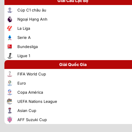
Giải Câu Lạc Bộ
Cúp C1 châu âu
Ngoại Hạng Anh
La Liga
Serie A
Bundesliga
Ligue 1
Giải Quốc Gia
FIFA World Cup
Euro
Copa América
UEFA Nations League
Asian Cup
AFF Suzuki Cup