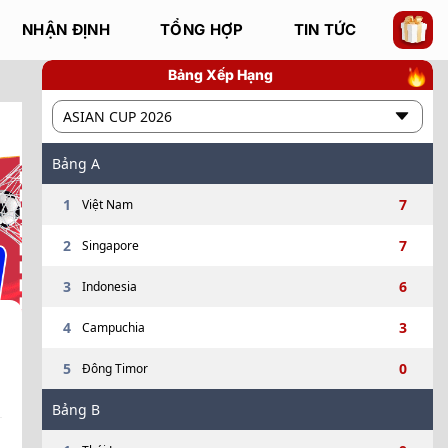
NHẬN ĐỊNH
TỔNG HỢP
TIN TỨC
Bảng Xếp Hạng
ASIAN CUP 2026
Bảng
A
Dự đoán ai sẽ thắng?
1
7
Việt Nam
00:00
Pafos FC
Lincoln Red Imps FC
2
7
Singapore
?
%
?
%
?
%
3
6
Indonesia
4
3
Campuchia
Away
Home
Draw
5
0
Đông Timor
Bảng
B