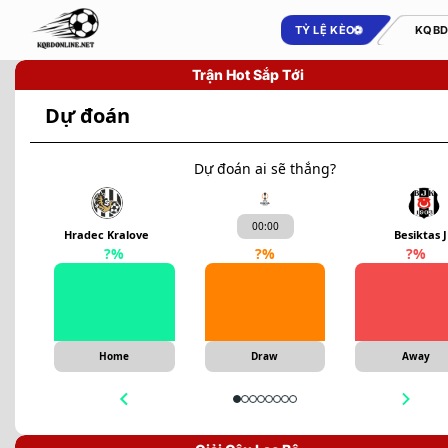
Bỏ
TỶ LỆ KÈO
KQB
qua
nội
Trận Hot Sắp Tới
dung
Dự đoán
Dự đoán ai sẽ thắng?
00:00
Hradec Kralove
Besiktas 
?
%
?
%
?
%
Home
Draw
Away