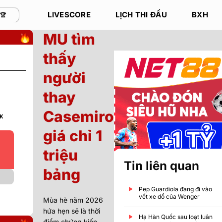
LIVESCORE
LỊCH THI ĐẤU
BXH
D
MU tìm
thấy
người
Dự đoán ai sẽ thắng?
thay
Casemiro
00:00
JK
Red Bull Salzburg
?
%
?
%
giá chỉ 1
triệu
Tin liên quan
bảng
Home
Draw
Pep Guardiola đang đi vào
vết xe đổ của Wenger
Mùa hè năm 2026
hứa hẹn sẽ là thời
Hạ Hàn Quốc sau loạt luân
điểm chứng kiến