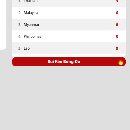
1
9
Thái Lan
2
6
Malaysia
3
6
Myanmar
4
3
Philippines
5
0
Lào
Soi Kèo Bóng Đá