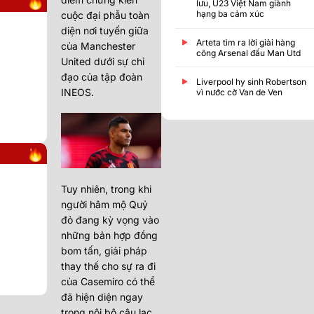
lưu, U23 Việt Nam giành
hạng ba cảm xúc
cuộc đại phẫu toàn
diện nơi tuyến giữa
Arteta tìm ra lời giải hàng
của Manchester
công Arsenal đấu Man Utd
United dưới sự chỉ
đạo của tập đoàn
Liverpool hy sinh Robertson
INEOS.
vì nước cờ Van de Ven
Tuy nhiên, trong khi
người hâm mộ Quỷ
đỏ đang kỳ vọng vào
những bản hợp đồng
bom tấn, giải pháp
thay thế cho sự ra đi
của Casemiro có thể
đã hiện diện ngay
trong nội bộ câu lạc